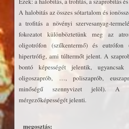
Ezek: a halobitás, a trofitás, a szaprobitás és 
A halobitás az összes sótartalom és ionössz
a trofitás a növényi szervesanyag-termelés
fokozatot különböztetünk meg az atrof
oligotrófon (szűkentermő) és eutrófon 
hipertrófig, ami túltermőt jelent. A szapro
bontó képességét jelentik, ugyancsak t
oligoszaprób, …, poliszaprób, euszapr
minőségű szennyvizet jelöl). A v
mérgezőképességét jelenti.
megosztás: