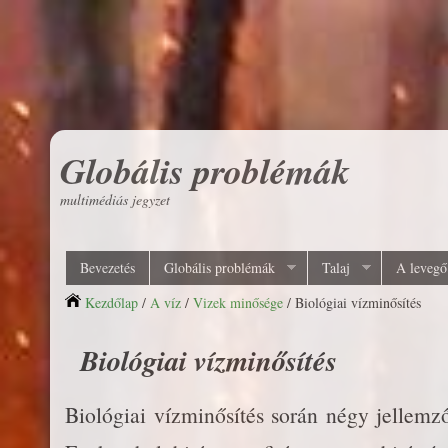
Globális problémák
multimédiás jegyzet
Bevezetés
Globális problémák
Talaj
A levegő
Kezdőlap
/
A víz
/
Vizek minősége
/ Biológiai vízminősítés
Biológiai vízminősítés
Biológiai vízminősítés során négy jellemz