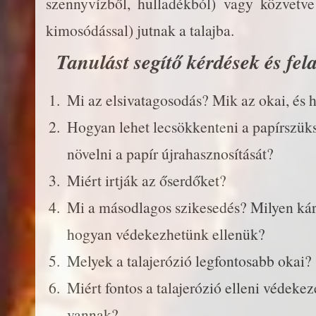
szennyvízből, hulladékból) vagy közvetve
kimosódással) jutnak a talajba.
Tanulást segítő kérdések és fel
Mi az elsivatagosodás? Mik az okai, és
Hogyan lehet lecsökkenteni a papírszüks
növelni a papír újrahasznosítását?
Miért irtják az őserdőket?
Mi a másodlagos szikesedés? Milyen kár
hogyan védekezhetünk ellenük?
Melyek a talajerózió legfontosabb okai?
Miért fontos a talajerózió elleni védekez
vannak?