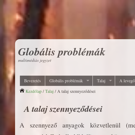
Globális problémák
multimédiás jegyzet
Bevezetés
Globális problémák
Talaj
A levegő
Kezdőlap
/
Talaj
/ A talaj szennyeződései
A talaj szennyeződései
A szennyező anyagok közvetlenül (mez