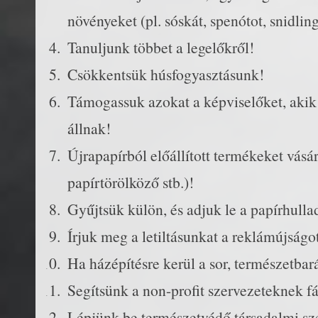
növényeket (pl. sóskát, spenótot, snidlin
Tanuljunk többet a legelőkről!
Csökkentsük húsfogyasztásunk!
Támogassuk azokat a képviselőket, akik
állnak!
Újrapapírból előállított termékeket vásá
papírtörölköző stb.)!
Gyűjtsük külön, és adjuk le a papírhulla
Írjuk meg a letiltásunkat a reklámújság
Ha házépítésre kerül a sor, természetba
Segítsünk a non-profit szervezeteknek fát
Lépjünk be természetvédő társadalmi sz