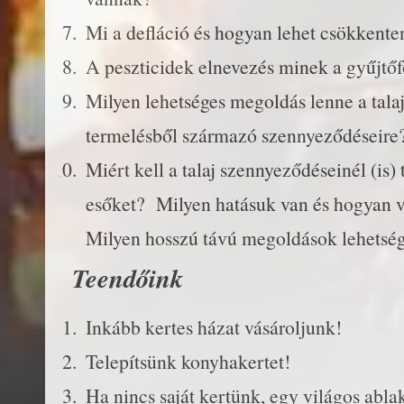
Mi a defláció és hogyan lehet csökkenten
A peszticidek elnevezés minek a gyűjtő
Milyen lehetséges megoldás lenne a tal
termelésből származó szennyeződéseire
Miért kell a talaj szennyeződéseinél (is)
esőket? Milyen hatásuk van és hogyan 
Milyen hosszú távú megoldások lehetsé
Teendőink
Inkább kertes házat vásároljunk!
Telepítsünk konyhakertet!
Ha nincs saját kertünk, egy világos abl